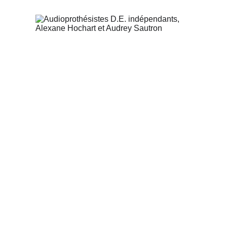
GARANTIES
Bilan auditif gratuit
Première consultation pour appareillage sur 
prescription médicale.
Remboursement Sécurité Sociale