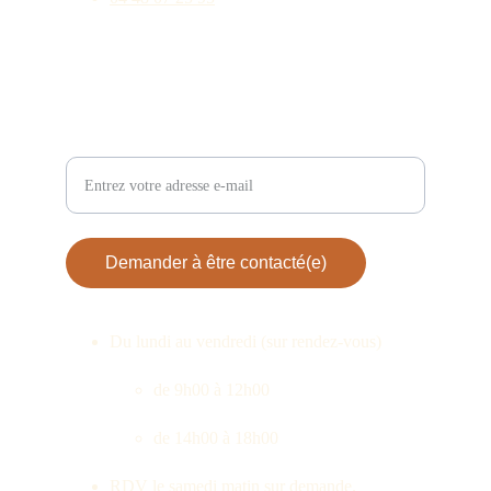
HORAIRES
Laissez nous votre adresse e-mail, nous revenons
vers vous !
Demander à être contacté(e)
Du lundi au vendredi (sur rendez-vous)
de 9h00 à 12h00 
de 14h00 à 18h00
RDV le samedi matin sur demande.