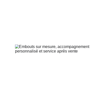
Tiers payant avec mutuelles partenaires
100% santé
Garantie panne 4 ans comprise
2 offres d'assurance perte/vol/casse pendant 
4 ans avec ou sans franchise