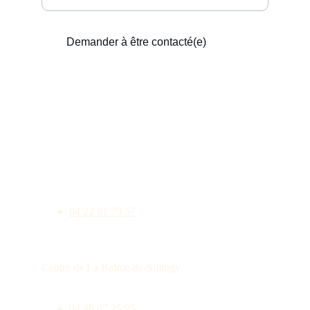
Demander à être contacté(e)
CONTACT
Centre de Viuz la Chiesaz
viuzlachiesaz@alpes-audiologie.fr
04 22 91 79 57
Centre de La Balme-de-Sillingy
labalmedesillingy@alpes-audiologie.fr
04 48 07 25 95