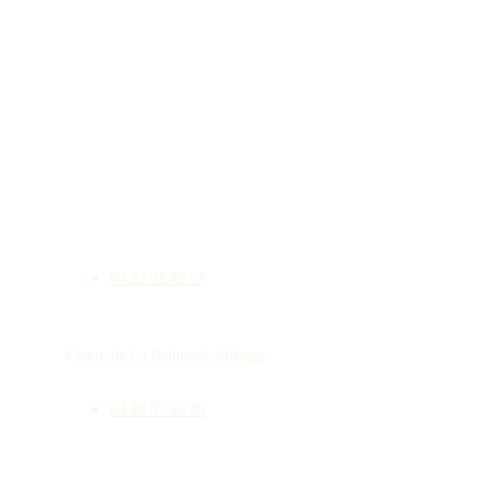
CONTACT
Centre de Viuz la Chiesaz
viuzlachiesaz@alpes-audiologie.fr
04 22 91 79 57
Centre de La Balme-de-Sillingy
labalmedesillingy@alpes-audiologie.fr
04 48 07 25 95